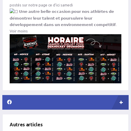
postés sur notre page ce d’ici samedi
𝗨𝗻𝗲 𝗮𝘂𝘁𝗿𝗲 𝗯𝗲𝗹𝗹𝗲 𝗼𝗰𝗰𝗮𝘀𝗶𝗼𝗻 𝗽𝗼𝘂𝗿 𝗻𝗼𝘀 𝗮𝘁𝗵𝗹𝗲̀𝘁𝗲𝘀 𝗱𝗲
𝗱𝗲́𝗺𝗼𝗻𝘁𝗿𝗲𝗿 𝗹𝗲𝘂𝗿 𝘁𝗮𝗹𝗲𝗻𝘁 𝗲𝘁 𝗽𝗼𝘂𝗿𝘀𝘂𝗶𝘃𝗿𝗲 𝗹𝗲𝘂𝗿
𝗱𝗲́𝘃𝗲𝗹𝗼𝗽𝗽𝗲𝗺𝗲𝗻𝘁 𝗱𝗮𝗻𝘀 𝘂𝗻 𝗲𝗻𝘃𝗶𝗿𝗼𝗻𝗻𝗲𝗺𝗲𝗻𝘁 𝗰𝗼𝗺𝗽𝗲́𝘁𝗶𝘁𝗶𝗳.
Voir moins
Autres articles