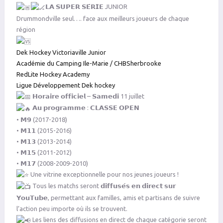
𝗟𝗔 𝗦𝗨𝗣𝗘𝗥 𝗦𝗘́𝗥𝗜𝗘 JUNIOR
Drummondville seul…. face aux meilleurs joueurs de chaque
région
Dek Hockey Victoriaville Junior
Académie du Camping Ile-Marie / CHBSherbrooke
RedLite Hockey Academy
Ligue Développement Dek hockey
𝗛𝗼𝗿𝗮𝗶𝗿𝗲 𝗼𝗳𝗳𝗶𝗰𝗶𝗲𝗹 – 𝗦𝗮𝗺𝗲𝗱𝗶 11 juillet
𝗔𝘂 𝗽𝗿𝗼𝗴𝗿𝗮𝗺𝗺𝗲 : 𝗖𝗟𝗔𝗦𝗦𝗘 𝗢𝗣𝗘𝗡
• 𝗠𝟵 (2017-2018)
• 𝗠𝟭𝟭 (2015-2016)
• 𝗠𝟭𝟯 (2013-2014)
• 𝗠𝟭𝟱 (2011-2012)
• 𝗠𝟭𝟳 (2008-2009-2010)
Une vitrine exceptionnelle pour nos jeunes joueurs !
Tous les matchs seront 𝗱𝗶𝗳𝗳𝘂𝘀𝗲́𝘀 𝗲𝗻 𝗱𝗶𝗿𝗲𝗰𝘁 𝘀𝘂𝗿
𝗬𝗼𝘂𝗧𝘂𝗯𝗲, permettant aux familles, amis et partisans de suivre
l’action peu importe où ils se trouvent.
Les liens des diffusions en direct de chaque catégorie seront