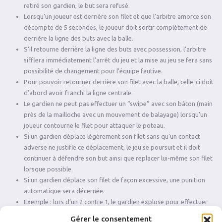
retiré son gardien, le but sera refusé.
Lorsqu’un joueur est derrière son filet et que l’arbitre amorce son
décompte de 5 secondes, le joueur doit sortir complètement de
derrière la ligne des buts avec la balle.
S’il retourne derrière la ligne des buts avec possession, l’arbitre
sifflera immédiatement l’arrêt du jeu et la mise au jeu se fera sans
possibilité de changement pour l’équipe fautive.
Pour pouvoir retourner derrière son filet avec la balle, celle-ci doit
d’abord avoir franchi la ligne centrale.
Le gardien ne peut pas effectuer un “swipe” avec son bâton (main
près de la mailloche avec un mouvement de balayage) lorsqu’un
joueur contourne le filet pour attaquer le poteau.
Si un gardien déplace légèrement son filet sans qu’un contact
adverse ne justifie ce déplacement, le jeu se poursuit et il doit
continuer à défendre son but ainsi que replacer lui-même son filet
lorsque possible.
Si un gardien déplace son filet de façon excessive, une punition
automatique sera décernée.
Exemple : lors d’un 2 contre 1, le gardien explose pour effectuer
l’arrêt et déplace volontairement ou excessivement son filet.
Gérer le consentement